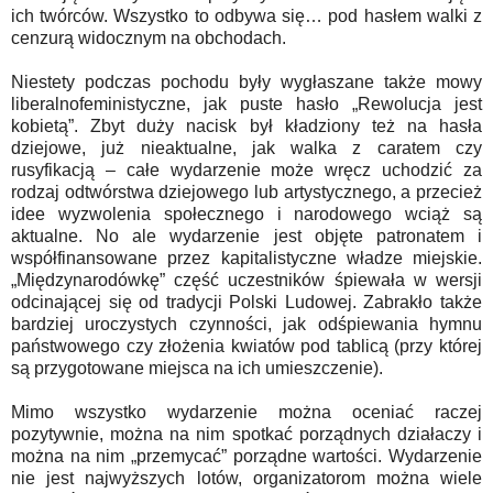
ich twórców. Wszystko to odbywa się… pod hasłem walki z
cenzurą widocznym na obchodach.
Niestety podczas pochodu były wygłaszane także mowy
liberalnofeministyczne, jak puste hasło „Rewolucja jest
kobietą”. Zbyt duży nacisk był kładziony też na hasła
dziejowe, już nieaktualne, jak walka z caratem czy
rusyfikacją – całe wydarzenie może wręcz uchodzić za
rodzaj odtwórstwa dziejowego lub artystycznego, a przecież
idee wyzwolenia społecznego i narodowego wciąż są
aktualne. No ale wydarzenie jest objęte patronatem i
współfinansowane przez kapitalistyczne władze miejskie.
„Międzynarodówkę” część uczestników śpiewała w wersji
odcinającej się od tradycji Polski Ludowej. Zabrakło także
bardziej uroczystych czynności, jak odśpiewania hymnu
państwowego czy złożenia kwiatów pod tablicą (przy której
są przygotowane miejsca na ich umieszczenie).
Mimo wszystko wydarzenie można oceniać raczej
pozytywnie, można na nim spotkać porządnych działaczy i
można na nim „przemycać” porządne wartości. Wydarzenie
nie jest najwyższych lotów, organizatorom można wiele