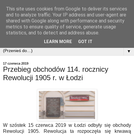
This site uses cookies from Google to deliver its services
and to analyze traffic. Your IP address and user-agent are
shared with Google along with performance and security
metrics to ensure quality of service, generate usage
statistics, and to detect and address abuse.
LEARN MORE
GOT IT
▼
17 czerwca 2019
Przebieg obchodów 114. rocznicy
Rewolucji 1905 r. w Łodzi
W szóstek 15 czerwca 2019 w Łodzi odbyły się obchody
Rewolucji 1905. Rewolucja ta rozpoczęła się krwawą