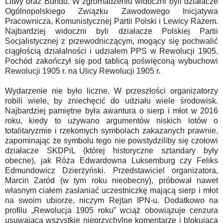
Litwy oraz Bundu. W zgromadzeniu widoczni byli działacze
Ogólnopolskiego Związku Zawodowego Inicjatywa
Pracownicza, Komunistycznej Partii Polski i Lewicy Razem.
Najbardziej widoczni byli działacze Polskiej Partii
Socjalistycznej z przewodniczącym, mogący się pochwalić
ciągłością działalności i udziałem PPS w Rewolucji 1905.
Pochód zakończył się pod tablicą poświęconą wybuchowi
Rewolucji 1905 r. na Ulicy Rewolucji 1905 r.
Wydarzenie nie było liczne. W przeszłości organizatorzy
robili wiele, by zniechęcić do udziału wiele środowisk.
Najbardziej pamiętne była awantura o sierp i młot w 2016
roku, kiedy to używano argumentów niskich lotów o
totalitaryzmie i rzekomych symbolach zakazanych prawnie,
zapominając że symbolu tego nie powstydziliby się czołowi
działacze SKDPiL (której historyczne sztandary były
obecne), jak Róża Edwardowna Luksemburg czy Feliks
Edmundowicz Dzierżyński. Przedstawiciel organizatora,
Marcin Zaród (w tym roku nieobecny), próbował nawet
własnym ciałem zasłaniać uczestniczkę mającą sierp i młot
na swoim ubiorze, niczym Rejtan IPN-u. Dodatkowo na
profilu „Rewolucja 1905 roku” wciąż obowiązuje cenzura
usuwająca wszystkie nieprzychylne komentarze i blokująca