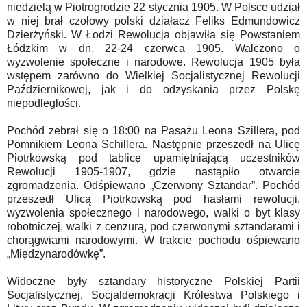
niedzielą w Piotrogrodzie 22 stycznia 1905. W Polsce udział
w niej brał czołowy polski działacz Feliks Edmundowicz
Dzierżyński. W Łodzi Rewolucja objawiła się Powstaniem
Łódzkim w dn. 22-24 czerwca 1905. Walczono o
wyzwolenie społeczne i narodowe. Rewolucja 1905 była
wstępem zarówno do Wielkiej Socjalistycznej Rewolucji
Październikowej, jak i do odzyskania przez Polskę
niepodległości.
Pochód zebrał się o 18:00 na Pasażu Leona Szillera, pod
Pomnikiem Leona Schillera. Następnie przeszedł na Ulicę
Piotrkowską pod tablicę upamiętniającą uczestników
Rewolucji 1905-1907, gdzie nastąpiło otwarcie
zgromadzenia. Odśpiewano „Czerwony Sztandar”. Pochód
przeszedł Ulicą Piotrkowską pod hasłami rewolucji,
wyzwolenia społecznego i narodowego, walki o byt klasy
robotniczej, walki z cenzurą, pod czerwonymi sztandarami i
chorągwiami narodowymi. W trakcie pochodu ośpiewano
„Międzynarodówkę”.
Widoczne były sztandary historyczne Polskiej Partii
Socjalistycznej, Socjaldemokracji Królestwa Polskiego i