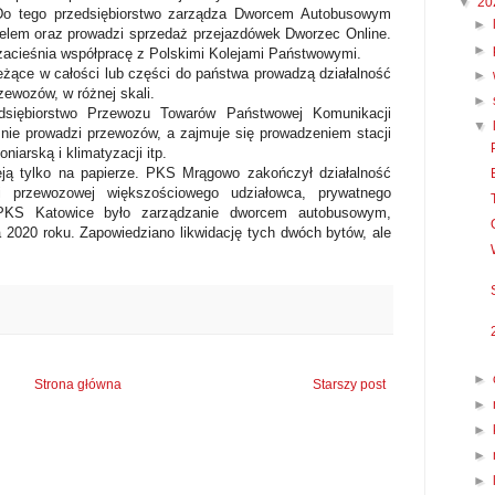
▼
20
Do tego przedsiębiorstwo zarządza Dworcem Autobusowym
►
lem oraz prowadzi sprzedaż przejazdówek Dworzec Online.
►
zacieśnia współpracę z Polskimi Kolejami Państwowymi.
eżące w całości lub części do państwa prowadzą działalność
►
ewozów, w różnej skali.
►
dsiębiorstwo Przewozu Towarów Państwowej Komunikacji
▼
ie prowadzi przewozów, a zajmuje się prowadzeniem stacji
niarską i klimatyzacji itp.
ieją tylko na papierze. PKS Mrągowo zakończył działalność
i przewozowej większościowego udziałowca, prywatnego
ą PKS Katowice było zarządzanie dworcem autobusowym,
 2020 roku. Zapowiedziano likwidację tych dwóch bytów, ale
►
Strona główna
Starszy post
►
►
►
►