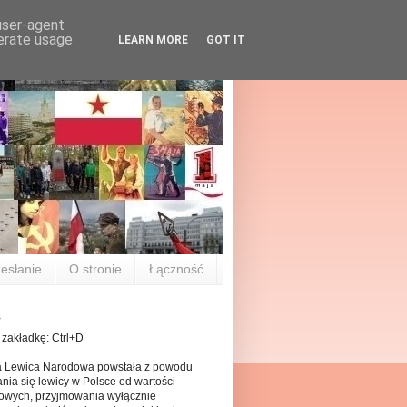
 user-agent
nerate usage
LEARN MORE
GOT IT
esłanie
O stronie
Łączność
 zakładkę: Ctrl+D
a Lewica Narodowa powstała z powodu
nia się lewicy w Polsce od wartości
owych, przyjmowania wyłącznie