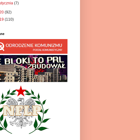
stycznia
(7)
20
(92)
19
(110)
ane