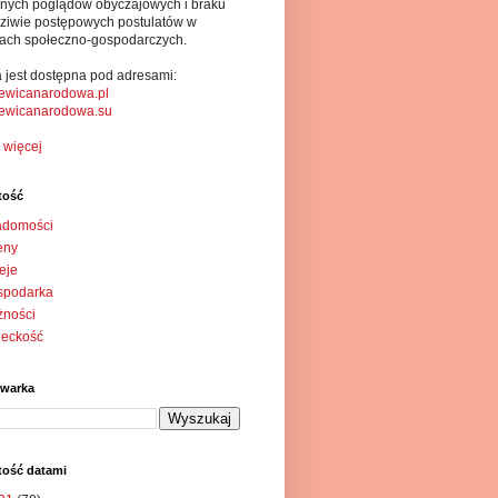
alnych poglądów obyczajowych i braku
ziwie postępowych postulatów w
ach społeczno-gospodarczych.
a jest dostępna pod adresami:
ewicanarodowa.pl
ewicanarodowa.su
 więcej
tość
adomości
eny
eje
spodarka
żności
ieckość
iwarka
tość datami