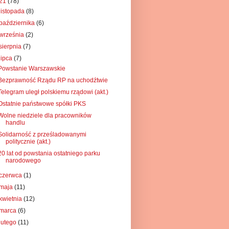
21
(78)
listopada
(8)
października
(6)
września
(2)
sierpnia
(7)
lipca
(7)
Powstanie Warszawskie
Bezprawność Rządu RP na uchodźtwie
Telegram uległ polskiemu rządowi (akt.)
Ostatnie państwowe spółki PKS
Wolne niedziele dla pracowników
handlu
Solidarność z prześladowanymi
politycznie (akt.)
20 lat od powstania ostatniego parku
narodowego
czerwca
(1)
maja
(11)
kwietnia
(12)
marca
(6)
lutego
(11)