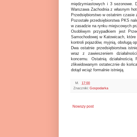
międzymiastowych i 3 sezonowe. 
Warszawa Zachodnia z własnym hote
Przedsiębiorstwo w ostatnim czasie 
Pozostałe przedsiębiorstwa PKS nal
w zasadzie na rynku miejscowych prz
Osobliwym przypadkiem jest Prze
Samochodowej w Katowicach, które n
kontroli pojazdów, myjnią, obsługą opo
Dwa ostatnie przedsiębiorstwa istn
wraz z zawieszeniem działalnośc
koncernu. Ostatnią działalności
zlikwidowanym ostatecznie do końca
dotąd wciąż formalnie istnieją.
M.
17:00
Znaczniki:
Gospodarka
Nowszy post