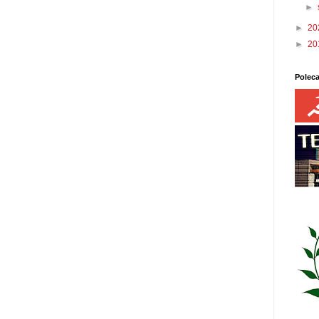
►
►
20
►
20
Polec