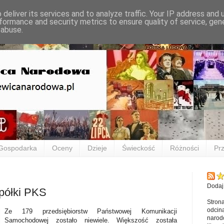
deliver its services and to analyze traffic. Your IP address and
formance and security metrics to ensure quality of service, ge
 abuse.
Gospodarka
Oceny
Dzieje
Świeckość
Różności
Prz
Dodaj
półki PKS
Stron
odcina
Ze 179 przedsiębiorstw Państwowej Komunikacji
narod
Samochodowej zostało niewiele. Większość została