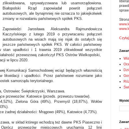
liber
zlikwidowana, sprywatyzowana lub usamorządowiona.
prawd
Białopolski Rząd zapowiadał powrót połączeń
spraw
autobusowych, ale bynajmniej nie oznacza to jakiejkolwiek
zmiany w rozwalaniu państwowych spółek PKS.
Stron
www.l
www.l
Zapowiedzi Jarosława Aleksandra Rajmundowicza
Kaczyńskiego z lutego 2019 o przywracaniu połączeń
Czytaj
autobusowych na wsiach mają się nijak do ostałych się
jeszcze państwowych spółek PKS. W całości państwowy
stan upadłości i 1 trawnia 2019 zlikwidował wszystkie
Zawar
ziałalność przewozową zakończył PKS Ostrów Wielkopolski,
Wi
acji w lipcu 2020.
Oc
Dzi
wowej Komunikacji Samochodowej wciąż będących własnością
w likwidacji i upadłości. Przez państwowe rozumiane jako
Go
ostek samorządu terytorialnego.
Ró
Św
, Ostrowiec Świętokrzyski, Warszawa.
ce przewozów: Katowice (przeds. przewozu towarów).
Wyisk
4,52%), Zielona Góra (49%), Przemyśl (18,87%), Wołów
03%).
e żadnej działalności: Mrągowo (49%), Katowice (4,73%).
Zawar
szawa, w skład którego wchodzą też dawne PKS Piaseczno i
prócz przewozów miejscowych uruchamia 12 linii