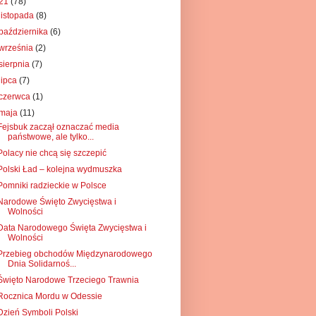
21
(78)
listopada
(8)
października
(6)
września
(2)
sierpnia
(7)
lipca
(7)
czerwca
(1)
maja
(11)
Fejsbuk zaczął oznaczać media
państwowe, ale tylko...
Polacy nie chcą się szczepić
Polski Ład – kolejna wydmuszka
Pomniki radzieckie w Polsce
Narodowe Święto Zwycięstwa i
Wolności
Data Narodowego Święta Zwycięstwa i
Wolności
Przebieg obchodów Międzynarodowego
Dnia Solidarnoś...
Święto Narodowe Trzeciego Trawnia
Rocznica Mordu w Odessie
Dzień Symboli Polski