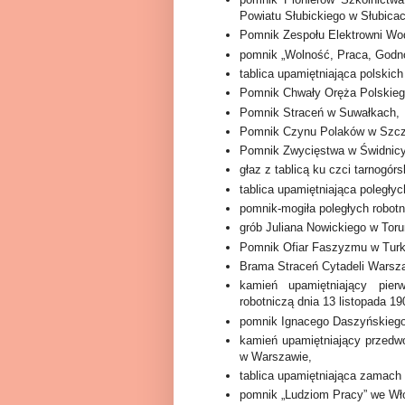
Powiatu Słubickiego w Słubicac
Pomnik Zespołu Elektrowni Wo
pomnik „Wolność, Praca, Godn
tablica upamiętniająca polskic
Pomnik Chwały Oręża Polskieg
Pomnik Straceń w Suwałkach,
Pomnik Czynu Polaków w Szcz
Pomnik Zwycięstwa w Świdnicy
głaz z tablicą ku czci tarnogórs
tablica upamiętniająca poległy
pomnik-mogiła poległych robot
grób Juliana Nowickiego w Toru
Pomnik Ofiar Faszyzmu w Turk
Brama Straceń Cytadeli Warsza
kamień upamiętniający pier
robotniczą dnia 13 listopada 19
pomnik Ignacego Daszyńskieg
kamień upamiętniający przedwo
w Warszawie,
tablica upamiętniająca zamach 
pomnik „Ludziom Pracy” we Wł