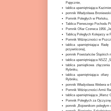
Pajęcznie,
tablica upamiętniająca Kazimie
pomnik Władysława Broniewski
Pomnik Poległych w Płońsku,
Tablica Pierwszego Pochodu P
Pomnik Ofiar Czerwca 1956 „J
Tablicą Poległych Kolejarzy w 
Pomnik Wdzięczności w Pszcz
tablica upamiętniająca Rad
przywrócona),
pomnik Powstańców Śląskich 
tablica upamiętniająca NSZZ „S
tablica pamiątkowa złączen
Rybniku,
tablica upamiętniająca ofiar
Rybniku,
pomnik Władysława Webera w 
Pomnik Wdzięczności Armii Ra
tablica upamiętniająca „Marsz
Pomnik Poległych za Ojczyznę
pomnik „Bojownikom poległym w
pomnik Pionierów Szkolnictw