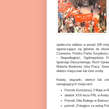
społeczne oddano w ponad 108 miejs
ograniczające się głównie do złoże
Czerwona, Polska Partia Socjalistyc
– Niepodległość, Ogólnopolskie 
Ignacego Daszyńskiego, Ruch Spraw
Roberta Biedronia, Unia Pracy, Stowa
władze miejscowe lub inne osoby.
Kwiaty, wiązanki, wieńce lub z
następujących miejscach:
Pomnik Konstytucji 3 Maja w A
obelisk XXX-lecia PRL w Andry
Pomnik Orła Białego w Bartosz
pomnik „Poległym za wolną Pol