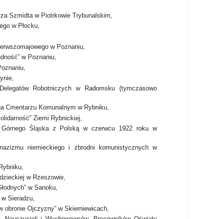
rza Szmidta w Piotrkowie Trybunalskim,
ego w Płocku,
ierwszomajowego w Poznaniu,
edność” w Poznaniu,
Poznaniu,
ynie,
ę Delegatów Robotniczych w Radomsku (tymczasowo
na Cmentarzu Komunalnym w Rybniku,
olidarność” Ziemi Rybnickiej,
ia Górnego Śląska z Polską w czerwcu 1922 roku w
y nazizmu niemieckiego i zbrodni komunistycznych w
Rybniku,
dzieckiej w Rzeszowie,
 Głodnych” w Sanoku,
 w Sieradzu,
 obronie Ojczyzny” w Skierniewicach,
a, Nauczycieli i Wychowawców, Pracowników Oświaty