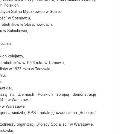
h Polskich,
dnych Solina-Myczkowice w Solinie,
ość” w Sosnowcu,
h robotników w Starachowicach,
o w Sulechowie,
ecinie,
,
kich kolejarzy,
ch robotników w 1923 roku w Tarnowie,
ników w 1923 roku w Tarnowie,
niu,
u,
wskiej,
wszą na Ziemiach Polskich zbrojną demonstrację
04 r. w Warszawie,
o w Warszawie,
jenną siedzibę PPS i redakcję czasopisma „Robotnik”
żołnierzy organizacji „Polscy Socjaliści” w Warszawie,
ocławku,