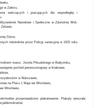
ławku,
go w Zabrzu,
lenia walczących i pracujących dla niepodległej i
u,
yzwolenie Narodowe i Społeczne w Zduńskiej Woli,
 Zelowie,
onej Górze,
lonych robotników przez Policję sanacyjną w 1932 roku
mnikiem marsz. Józefa Piłsudskiego w Białystoku,
następnie pochód pierwszomajowy w Krakowie,
blinie,
Prezydenckim w Warszawie,
ęstwa na Placu 1 Maja we Wrocławiu,
we Wrocławiu.
bchodów przeprowadzono plakatowanie. Plakaty wieszała
ocjaldemokratów.