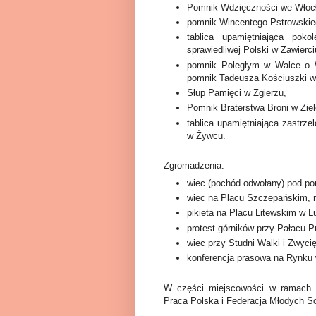
Pomnik Wdzięczności we Włoc
pomnik Wincentego Pstrowskie
tablica upamiętniająca poko
sprawiedliwej Polski w Zawierci
pomnik Poległym w Walce o W
pomnik Tadeusza Kościuszki w
Słup Pamięci w Zgierzu,
Pomnik Braterstwa Broni w Ziel
tablica upamiętniająca zastrze
w Żywcu.
Zgromadzenia:
wiec (pochód odwołany) pod po
wiec na Placu Szczepańskim, 
pikieta na Placu Litewskim w Lu
protest górników przy Pałacu 
wiec przy Studni Walki i Zwyci
konferencja prasowa na Rynku 
W części miejscowości w ramach o
Praca Polska i Federacja Młodych S