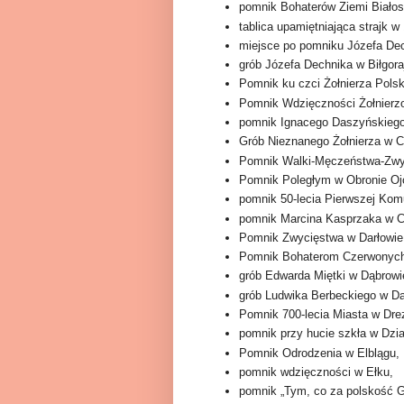
pomnik Bohaterów Ziemi Białos
tablica upamiętniająca strajk w
miejsce po pomniku Józefa Dec
grób Józefa Dechnika w Biłgora
Pomnik ku czci Żołnierza Pols
Pomnik Wdzięczności Żołnierz
pomnik Ignacego Daszyńskiego w
Grób Nieznanego Żołnierza w C
Pomnik Walki-Męczeństwa-Zwy
Pomnik Poległym w Obronie Oj
pomnik 50-lecia Pierwszej Komu
pomnik Marcina Kasprzaka w C
Pomnik Zwycięstwa w Darłowie
Pomnik Bohaterom Czerwonych 
grób Edwarda Miętki w Dąbrowi
grób Ludwika Berbeckiego w Dą
Pomnik 700-lecia Miasta w Dre
pomnik przy hucie szkła w Dzia
Pomnik Odrodzenia w Elblągu,
pomnik wdzięczności w Ełku,
pomnik „Tym, co za polskość 