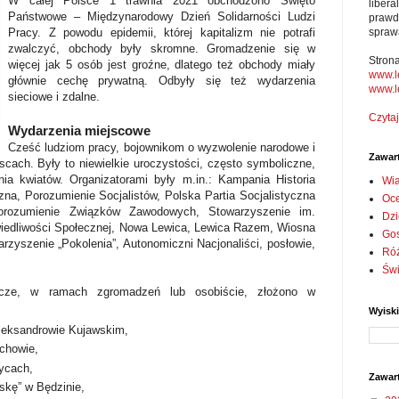
W całej Polsce 1 trawnia 2021 obchodzono Święto
liber
Państwowe – Międzynarodowy Dzień Solidarności Ludzi
prawd
spraw
Pracy. Z powodu epidemii, której kapitalizm nie potrafi
zwalczyć, obchody były skromne. Gromadzenie się w
Stron
więcej jak 5 osób jest groźne, dlatego też obchody miały
www.l
głównie cechę prywatną. Odbyły się też wydarzenia
www.l
sieciowe i zdalne.
Czytaj
Wydarzenia miejscowe
Cześć ludziom pracy, bojownikom o wyzwolenie narodowe i
Zawar
cach. Były to niewielkie uroczystości, często symboliczne,
nia kwiatów. Organizatorami były m.in.: Kampania Historia
Wi
zna, Porozumienie Socjalistów, Polska Partia Socjalistyczna
Oc
Porozumienie Związków Zawodowych, Stowarzyszenie im.
Dzi
iedliwości Społecznej, Nowa Lewica, Lewica Razem, Wiosna
Go
rzyszenie „Pokolenia”, Autonomiczni Nacjonaliści, posłowie,
Ró
Św
nicze, w ramach zgromadzeń lub osobiście, złożono w
Wyisk
leksandrowie Kujawskim,
chowie,
ycach,
Zawar
skę” w Będzinie,