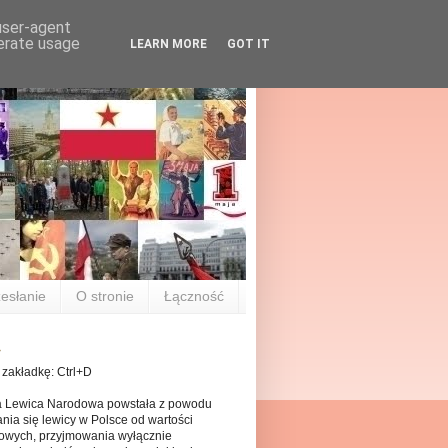
 user-agent
nerate usage
LEARN MORE
GOT IT
esłanie
O stronie
Łączność
 zakładkę: Ctrl+D
a Lewica Narodowa powstała z powodu
nia się lewicy w Polsce od wartości
owych, przyjmowania wyłącznie