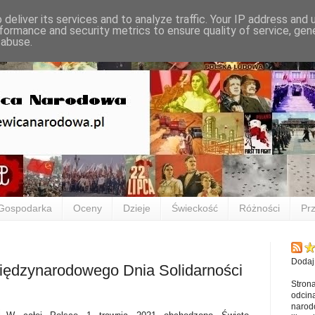
deliver its services and to analyze traffic. Your IP address and
formance and security metrics to ensure quality of service, ge
 abuse.
Gospodarka
Oceny
Dzieje
Świeckość
Różności
Prz
Dodaj
ędzynarodowego Dnia Solidarności
Stron
odcina
narod