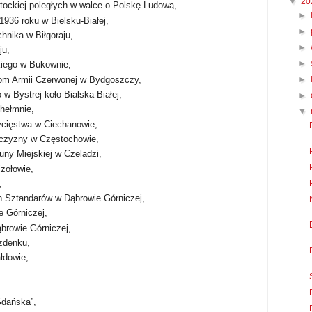
▼
20
tockiej poległych w walce o Polskę Ludową,
►
 1936 roku w Bielsku-Białej,
►
hnika w Biłgoraju,
►
ju,
►
kiego w Bukownie,
om Armii Czerwonej w Bydgoszczy,
►
 Bystrej koło Bialska-Białej,
►
hełmnie,
▼
cięstwa w Ciechanowie,
czyzny w Częstochowie,
ny Miejskiej w Czeladzi,
zołowie,
,
Sztandarów w Dąbrowie Górniczej,
e Górniczej,
browie Górniczej,
zdenku,
łdowie,
Gdańska”,