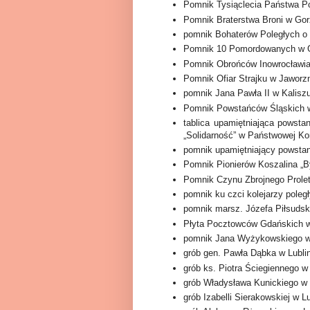
Pomnik Tysiąclecia Państwa Po
Pomnik Braterstwa Broni w Gor
pomnik Bohaterów Poległych o
Pomnik 10 Pomordowanych w G
Pomnik Obrońców Inowrocławia
Pomnik Ofiar Strajku w Jaworzn
pomnik Jana Pawła II w Kaliszu
Pomnik Powstańców Śląskich 
tablica upamiętniająca pows
„Solidarność” w Państwowej K
pomnik upamiętniający powstan
Pomnik Pionierów Koszalina „
Pomnik Czynu Zbrojnego Prolet
pomnik ku czci kolejarzy poleg
pomnik marsz. Józefa Piłsudsk
Płyta Pocztowców Gdańskich w
pomnik Jana Wyżykowskiego w
grób gen. Pawła Dąbka w Lublin
grób ks. Piotra Ściegiennego w 
grób Władysława Kunickiego w L
grób Izabelli Sierakowskiej w Lu