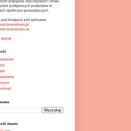
alnych poglądów obyczajowych i braku
ziwie postępowych postulatów w
ach społeczno-gospodarczych.
a jest dostępna pod adresami:
ewicanarodowa.pl
ewicanarodowa.su
 więcej
tość
adomości
eny
eje
spodarka
żności
ieckość
iwarka
tość datami