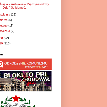
Święto Państwowe – Międzynarodowy
Dzień Solidarnoś...
kwietnia
(12)
marca
(6)
lutego
(11)
stycznia
(7)
20
(92)
19
(110)
ane