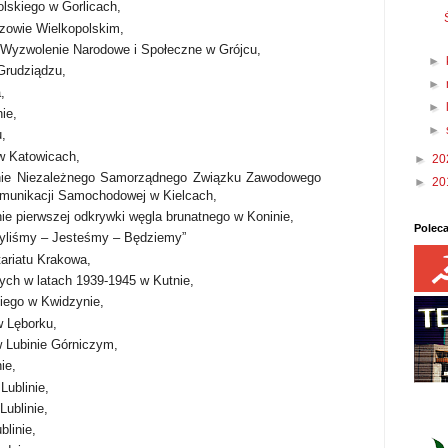
lskiego w Gorlicach,
zowie Wielkopolskim,
 Wyzwolenie Narodowe i Społeczne w Grójcu,
►
rudziądzu,
►
,
►
ie,
►
,
w Katowicach,
►
20
tanie Niezależnego Samorządnego Związku Zawodowego
►
20
omunikacji Samochodowej w Kielcach,
ie pierwszej odkrywki węgla brunatnego w Koninie,
Polec
Byliśmy – Jesteśmy – Będziemy”
ariatu Krakowa,
łych w latach 1939-1945 w Kutnie,
iego w Kwidzynie,
 Lęborku,
 Lubinie Górniczym,
ie,
Lublinie,
ublinie,
blinie,