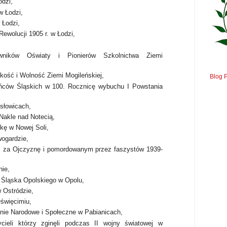
dzi,
 Łodzi,
 Łodzi,
ewolucji 1905 r. w Łodzi,
,
wników Oświaty i Pionierów Szkolnictwa Ziemi
ość i Wolność Ziemi Mogileńskiej,
Blog 
ańców Śląskich w 100. Rocznicę wybuchu I Powstania
słowicach,
Nakle nad Notecią,
kę w Nowej Soli,
ogardzie,
m za Ojczyznę i pomordowanym przez faszystów 1939-
nie,
Śląska Opolskiego w Opolu,
 Ostródzie,
święcimiu,
ie Narodowe i Społeczne w Pabianicach,
ycieli którzy zginęli podczas II wojny światowej w