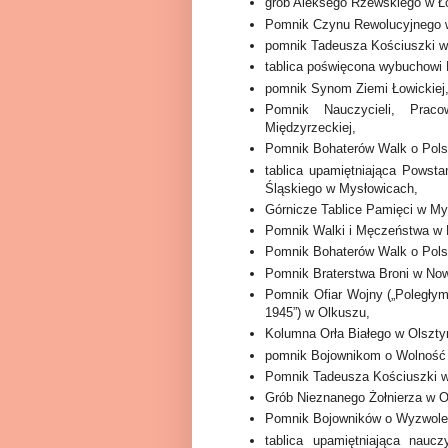
grób Aleksego Rżewskiego w Ło
Pomnik Czynu Rewolucyjnego w
pomnik Tadeusza Kościuszki w
tablica poświęcona wybuchowi R
pomnik Synom Ziemi Łowickiej
Pomnik Nauczycieli, Praco
Międzyrzeckiej,
Pomnik Bohaterów Walk o Polsk
tablica upamiętniająca Powst
Śląskiego w Mysłowicach,
Górnicze Tablice Pamięci w My
Pomnik Walki i Męczeństwa w 
Pomnik Bohaterów Walk o Pols
Pomnik Braterstwa Broni w Now
Pomnik Ofiar Wojny („Poległy
1945”) w Olkuszu,
Kolumna Orła Białego w Olszty
pomnik Bojownikom o Wolność 
Pomnik Tadeusza Kościuszki w
Grób Nieznanego Żołnierza w O
Pomnik Bojowników o Wyzwolen
tablica upamiętniająca naucz