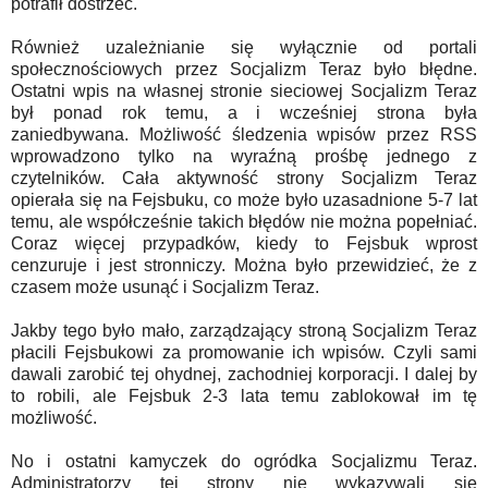
potrafił dostrzec.
Również uzależnianie się wyłącznie od portali
społecznościowych przez Socjalizm Teraz było błędne.
Ostatni wpis na własnej stronie sieciowej Socjalizm Teraz
był ponad rok temu, a i wcześniej strona była
zaniedbywana. Możliwość śledzenia wpisów przez RSS
wprowadzono tylko na wyraźną prośbę jednego z
czytelników. Cała aktywność strony Socjalizm Teraz
opierała się na Fejsbuku, co może było uzasadnione 5-7 lat
temu, ale współcześnie takich błędów nie można popełniać.
Coraz więcej przypadków, kiedy to Fejsbuk wprost
cenzuruje i jest stronniczy. Można było przewidzieć, że z
czasem może usunąć i Socjalizm Teraz.
Jakby tego było mało, zarządzający stroną Socjalizm Teraz
płacili Fejsbukowi za promowanie ich wpisów. Czyli sami
dawali zarobić tej ohydnej, zachodniej korporacji. I dalej by
to robili, ale Fejsbuk 2-3 lata temu zablokował im tę
możliwość.
No i ostatni kamyczek do ogródka Socjalizmu Teraz.
Administratorzy tej strony nie wykazywali się