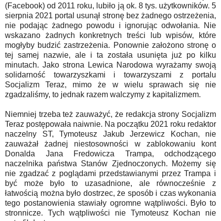
(Facebook) od 2011 roku, lubiło ją ok. 8 tys. użytkowników. 5
sierpnia 2021 portal usunął stronę bez żadnego ostrzeżenia,
nie podając żadnego powodu i ignorując odwołania. Nie
wskazano żadnych konkretnych treści lub wpisów, które
mogłyby budzić zastrzeżenia. Ponownie założono stronę o
tej samej nazwie, ale i ta została usunięta już po kilku
minutach. Jako strona Lewica Narodowa wyrażamy swoją
solidarność towarzyszkami i towarzyszami z portalu
Socjalizm Teraz, mimo że w wielu sprawach się nie
zgadzaliśmy, to jednak razem walczymy z kapitalizmem.
Niemniej trzeba też zauważyć, że redakcja strony Socjalizm
Teraz postępowała naiwnie. Na początku 2021 roku redaktor
naczelny ST, Tymoteusz Jakub Jerzewicz Kochan, nie
zauważał żadnej niestosowności w zablokowaniu kont
Donalda Jana Fredowicza Trampa, odchodzącego
naczelnika państwa Stanów Zjednoczonych. Możemy się
nie zgadzać z poglądami przedstawianymi przez Trampa i
być może było to uzasadnione, ale równocześnie z
łatwością można było dostrzec, że sposób i czas wykonania
tego postanowienia stawiały ogromne wątpliwości. Było to
stronnicze. Tych wątpliwości nie Tymoteusz Kochan nie