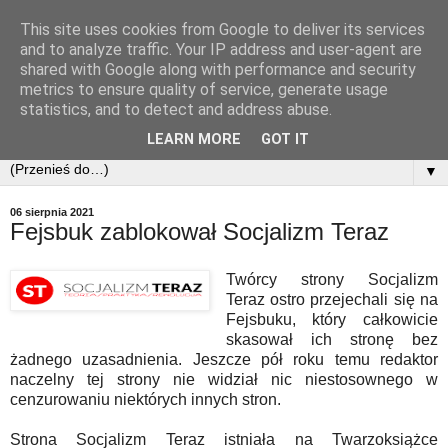
This site uses cookies from Google to deliver its services
and to analyze traffic. Your IP address and user-agent are
shared with Google along with performance and security
metrics to ensure quality of service, generate usage
statistics, and to detect and address abuse.
LEARN MORE
GOT IT
▼
06 sierpnia 2021
Fejsbuk zablokował Socjalizm Teraz
Twórcy strony Socjalizm
Teraz ostro przejechali się na
Fejsbuku, który całkowicie
skasował ich stronę bez
żadnego uzasadnienia. Jeszcze pół roku temu redaktor
naczelny tej strony nie widział nic niestosownego w
cenzurowaniu niektórych innych stron.
Strona Socjalizm Teraz istniała na Twarzoksiążce