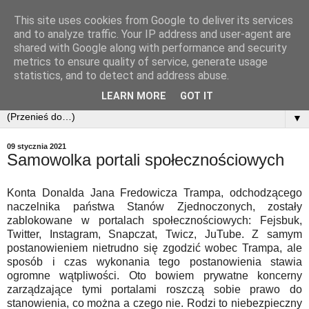
This site uses cookies from Google to deliver its services
and to analyze traffic. Your IP address and user-agent are
shared with Google along with performance and security
metrics to ensure quality of service, generate usage
statistics, and to detect and address abuse.
LEARN MORE
GOT IT
▼
09 stycznia 2021
Samowolka portali społecznościowych
Konta Donalda Jana Fredowicza Trampa, odchodzącego
naczelnika państwa Stanów Zjednoczonych, zostały
zablokowane w portalach społecznościowych: Fejsbuk,
Twitter, Instagram, Snapczat, Twicz, JuTube. Z samym
postanowieniem nietrudno się zgodzić wobec Trampa, ale
sposób i czas wykonania tego postanowienia stawia
ogromne wątpliwości. Oto bowiem prywatne koncerny
zarządzające tymi portalami roszczą sobie prawo do
stanowienia, co można a czego nie. Rodzi to niebezpieczny