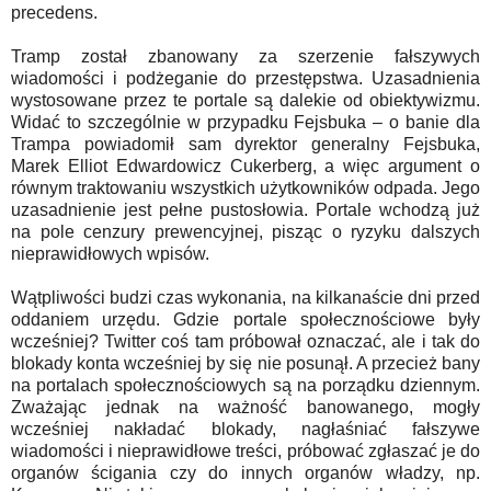
precedens.
Tramp został zbanowany za szerzenie fałszywych
wiadomości i podżeganie do przestępstwa. Uzasadnienia
wystosowane przez te portale są dalekie od obiektywizmu.
Widać to szczególnie w przypadku Fejsbuka – o banie dla
Trampa powiadomił sam dyrektor generalny Fejsbuka,
Marek Elliot Edwardowicz Cukerberg, a więc argument o
równym traktowaniu wszystkich użytkowników odpada. Jego
uzasadnienie jest pełne pustosłowia. Portale wchodzą już
na pole cenzury prewencyjnej, pisząc o ryzyku dalszych
nieprawidłowych wpisów.
Wątpliwości budzi czas wykonania, na kilkanaście dni przed
oddaniem urzędu. Gdzie portale społecznościowe były
wcześniej? Twitter coś tam próbował oznaczać, ale i tak do
blokady konta wcześniej by się nie posunął. A przecież bany
na portalach społecznościowych są na porządku dziennym.
Zważając jednak na ważność banowanego, mogły
wcześniej nakładać blokady, nagłaśniać fałszywe
wiadomości i nieprawidłowe treści, próbować zgłaszać je do
organów ścigania czy do innych organów władzy, np.