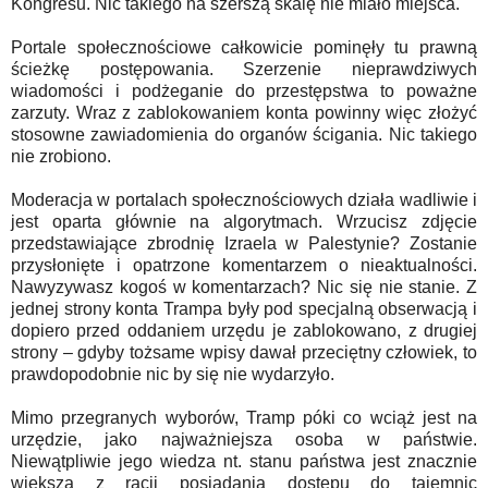
Kongresu. Nic takiego na szerszą skalę nie miało miejsca.
Portale społecznościowe całkowicie pominęły tu prawną
ścieżkę postępowania. Szerzenie nieprawdziwych
wiadomości i podżeganie do przestępstwa to poważne
zarzuty. Wraz z zablokowaniem konta powinny więc złożyć
stosowne zawiadomienia do organów ścigania. Nic takiego
nie zrobiono.
Moderacja w portalach społecznościowych działa wadliwie i
jest oparta głównie na algorytmach. Wrzucisz zdjęcie
przedstawiające zbrodnię Izraela w Palestynie? Zostanie
przysłonięte i opatrzone komentarzem o nieaktualności.
Nawyzywasz kogoś w komentarzach? Nic się nie stanie. Z
jednej strony konta Trampa były pod specjalną obserwacją i
dopiero przed oddaniem urzędu je zablokowano, z drugiej
strony – gdyby tożsame wpisy dawał przeciętny człowiek, to
prawdopodobnie nic by się nie wydarzyło.
Mimo przegranych wyborów, Tramp póki co wciąż jest na
urzędzie, jako najważniejsza osoba w państwie.
Niewątpliwie jego wiedza nt. stanu państwa jest znacznie
większa z racji posiadania dostępu do tajemnic