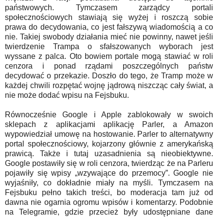
państwowych. Tymczasem zarządcy portali
społecznościowych stawiają się wyżej i roszczą sobie
prawa do decydowania, co jest fałszywą wiadomością a co
nie. Takiej swobody działania mieć nie powinny, nawet jeśli
twierdzenie Trampa o sfałszowanych wyborach jest
wyssane z palca. Oto bowiem portale mogą stawiać w roli
cenzora i ponad rządami poszczególnych państw
decydować o przekazie. Doszło do tego, że Tramp może w
każdej chwili rozpętać wojnę jądrową niszcząc cały świat, a
nie może dodać wpisu na Fejsbuku.
Równocześnie Google i Apple zablokowały w swoich
sklepach z aplikacjami aplikację Parler, a Amazon
wypowiedział umowę na hostowanie. Parler to alternatywny
portal społecznościowy, kojarzony głównie z amerykańską
prawicą. Także i tutaj uzasadnienia są nieobiektywne.
Google postawiły się w roli cenzora, twierdząc że na Parleru
pojawiły się wpisy „wzywające do przemocy”. Google nie
wyjaśniły, co dokładnie miały na myśli. Tymczasem na
Fejsbuku pełno takich treści, bo moderacja tam już od
dawna nie ogarnia ogromu wpisów i komentarzy. Podobnie
na Telegramie, gdzie przecież były udostępniane dane