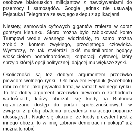
osobowe białoruskich milicjantów z nawoływaniami do
przemocy i samosądów. Google jednak nie usuwają
Fejsbuka i Telegrama ze swojego sklepu z aplikacjami.
Niestety, samowola cyfrowych gigantów zmierza w coraz
gorszym kierunku. Skoro można było zablokować konto
Trumpowi wedle własnego widzimisię, to samo można
zrobić z kontem zwykłego, przeciętnego człowieka.
Wystarczy, że tak stwierdzi jakiś multimiliarder będący
właścicielem ponadnarodowej korporacji cyfrowej, który
sprzyja którejś opcji politycznej, dającej mu większe zyski.
Okoliczności są też dobrym argumentem przeciwko
piewcom wolnego rynku. Oto bowiem Fejsbuk (Facebook)
robi co chce jako prywatna firma, w ramach wolnego rynku.
To też dobry argument przeciwko piewcom o zachodnich
wartościach, którzy oburzali się kiedy na Białorusi
ograniczano dostęp do portali społecznościowych w
związku z próbą obalenia prezydenta mającego poparcie
głosujących. Nagle się okazuje, że kiedy prezydent jest z
innego obozu, to w imię „obrony demokracji i pokoju” już
można to robić.