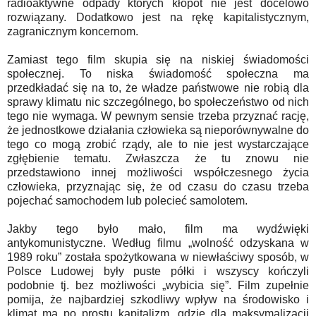
radioaktywne odpady których kłopot nie jest docelowo
rozwiązany. Dodatkowo jest na rękę kapitalistycznym,
zagranicznym koncernom.
Zamiast tego film skupia się na niskiej świadomości
społecznej. To niska świadomość społeczna ma
przedkładać się na to, że władze państwowe nie robią dla
sprawy klimatu nic szczególnego, bo społeczeństwo od nich
tego nie wymaga. W pewnym sensie trzeba przyznać rację,
że jednostkowe działania człowieka są nieporównywalne do
tego co mogą zrobić rządy, ale to nie jest wystarczające
zgłębienie tematu. Zwłaszcza że tu znowu nie
przedstawiono innej możliwości współczesnego życia
człowieka, przyznając się, że od czasu do czasu trzeba
pojechać samochodem lub polecieć samolotem.
Jakby tego było mało, film ma wydźwięki
antykomunistyczne. Według filmu „wolność odzyskana w
1989 roku” została spożytkowana w niewłaściwy sposób, w
Polsce Ludowej były puste półki i wszyscy kończyli
podobnie tj. bez możliwości „wybicia się”. Film zupełnie
pomija, że najbardziej szkodliwy wpływ na środowisko i
klimat ma po prostu kapitalizm, gdzie dla maksymalizacji