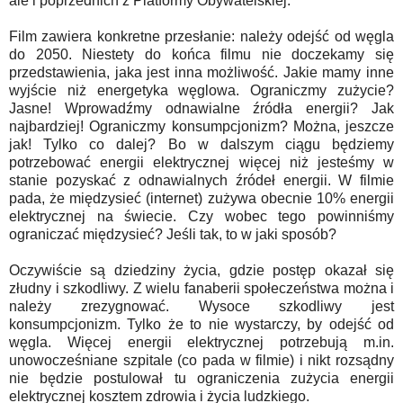
ale i poprzednich z Platformy Obywatelskiej.
Film zawiera konkretne przesłanie: należy odejść od węgla
do 2050. Niestety do końca filmu nie doczekamy się
przedstawienia, jaka jest inna możliwość. Jakie mamy inne
wyjście niż energetyka węglowa. Ograniczmy zużycie?
Jasne! Wprowadźmy odnawialne źródła energii? Jak
najbardziej! Ograniczmy konsumpcjonizm? Można, jeszcze
jak! Tylko co dalej? Bo w dalszym ciągu będziemy
potrzebować energii elektrycznej więcej niż jesteśmy w
stanie pozyskać z odnawialnych źródeł energii. W filmie
pada, że międzysieć (internet) zużywa obecnie 10% energii
elektrycznej na świecie. Czy wobec tego powinniśmy
ograniczać międzysieć? Jeśli tak, to w jaki sposób?
Oczywiście są dziedziny życia, gdzie postęp okazał się
złudny i szkodliwy. Z wielu fanaberii społeczeństwa można i
należy zrezygnować. Wysoce szkodliwy jest
konsumpcjonizm. Tylko że to nie wystarczy, by odejść od
węgla. Więcej energii elektrycznej potrzebują m.in.
unowocześniane szpitale (co pada w filmie) i nikt rozsądny
nie będzie postulował tu ograniczenia zużycia energii
elektrycznej kosztem zdrowia i życia ludzkiego.