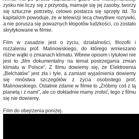
zysku nie liczy się z przyrodą, marnuje się jej zasoby, tworzy
się sztuczne potrzeby, celowo postarza się sprzęty itd. To
kapitalizm powoduje, że w telewizji lecą chwytliwe rozrywki,
a nie porusza się poważnych kłopotów ludzkości, co zostało
skrytykowane w filmie.
Film w zasadzie jest o życiu, działalności, filozofii i
rozżaleniu prof. Malinowskiego, do którego wmieszano
różne wątki o zmianach klimatu. Wbrew opisom i tytułowi nie
jest to „film dokumentalny na temat postrzegania zmian
klimatu w Polsce”. Z filmu dowiemy się, że Elektrownia
„Bełchatów” jest zła i tyle, a zamiast wyjaśnienia dowiemy
się mnóstwa szczegółów z życia osobistego prof.
Malinowskiego. Ostatnie zdanie w filmie to „Zróbmy coś z tą
planetą i z nami”, ale co dokładnie mamy zrobić, tego z filmu
się nie dowiemy.
Film do obejrzenia poniżej.