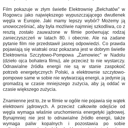
Film pokazuje w złym świetle Elektrownię „Bełchatów” w
Rogowcu jako największego wypuszczającego dwutlenek
węgla w Europie. Jaki mamy lepszy wybór? Możemy ją
unowocześniać, aby była możliwie najmniej szkodliwa, co z
resztą zostało zauważone w filmie porównując rodzaj
zanieczyszczeń w latach 80. i obecnie. Ale na zadane
pytanie film nie przedstawił jasnej odpowiedzi. Co prawda
pojawiają się wiatraki oraz pokazana jest w dobrym świetle
Elektrownia Szczytowo-Pompowa „Żarnowiec” w Nadolu
(dzieło ojca bohatera filmu), ale przecież to nie wystarczy.
Odnawialne źródła energii nie są w stanie zaspokoić
potrzeb energetycznych Polski, a elektrownie szczytowo-
pompowe same w sobie nie wytwarzają energii, a jedynie ją
gromadzą w czasie mniejszego zużycia, aby ją oddać w
czasie większego zużycia.
Znamienne jest to, że w filmie w ogóle nie pojawia się wątek
elektrowni jądrowych. A przecież całkowite odejście od
węgla wymaga właśnie uruchomienia energetyki jądrowej.
Bynajmniej nie jest to odnawialne źródło energii, także
wymaga paliw kopalnych i pozostawia po sobie