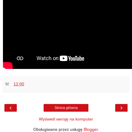
M.
12:00
‹
›
Strona główna
Wyświetl wersję na komputer
Obsługiwane przez usługę
Blogger
.