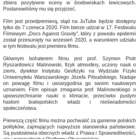
zbiera pozytywne oceny w środowiskach lewicowych.
Postanowiliśmy mu się przyjrzeć.
Film jest przedpremierą, stąd na JuTube będzie dostępny
tylko do 7 czerwca 2020. Film bierze udział w 17. Festiwalu
Filmowym „Docs Against Gravity”, który z powodu epidemii
został przesunięty na wrzesień 2020, a warunkiem udziału
w tym festiwalu jest premiera filmu.
Głównym bohaterem filmu jest prof. Szymon Piotr
Ryszardowicz Malinowski, fizyk atmosfery, uczony nauk o
ziemi, dyrektor Instytutu Geofizyki na Wydziale Fizyki
Uniwersytetu Warszawskiego Józefa Piłsudskiego. Nadaje
on powagę filmu i uwiarygodnia go swoim naukowym
uznaniem. Film opisuje zmagania prof. Malinowskiego o
upowszechnianie nauki o klimacie, przeciwko pustym
hasłom białopolskich władz i nieświadomości
społeczeństwa.
Pierwszą część filmu można pochwalić za ganienie polskich
polityków, zajmujących najwyższe stanowiska państwowe.
Są pustosłowia obecnych władz z Prawa i Sprawiedliwości,