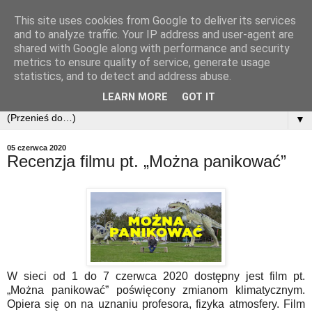
This site uses cookies from Google to deliver its services
and to analyze traffic. Your IP address and user-agent are
shared with Google along with performance and security
metrics to ensure quality of service, generate usage
statistics, and to detect and address abuse.
LEARN MORE
GOT IT
▼
05 czerwca 2020
Recenzja filmu pt. „Można panikować”
W sieci od 1 do 7 czerwca 2020 dostępny jest film pt.
„Można panikować” poświęcony zmianom klimatycznym.
Opiera się on na uznaniu profesora, fizyka atmosfery. Film