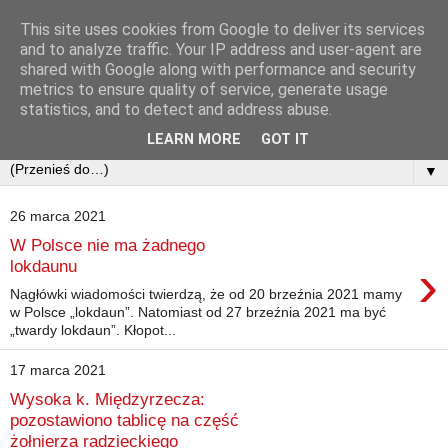
This site uses cookies from Google to deliver its services
and to analyze traffic. Your IP address and user-agent are
shared with Google along with performance and security
metrics to ensure quality of service, generate usage
statistics, and to detect and address abuse.
LEARN MORE
GOT IT
▼
26 marca 2021
W Polsce nie ma żadnego
›
lokdaunu
Nagłówki wiadomości twierdzą, że od 20 brzeźnia 2021 mamy
w Polsce „lokdaun”. Natomiast od 27 brzeźnia 2021 ma być
„twardy lokdaun”. Kłopot...
17 marca 2021
Wysoka k. Międzyrzecza:
pozostawiono tablicę na część
żołnierza radzieckiego