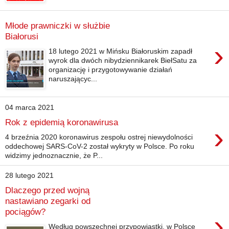
Młode prawniczki w służbie
Białorusi
›
18 lutego 2021 w Mińsku Białoruskim zapadł
wyrok dla dwóch nibydziennikarek BiełSatu za
organizację i przygotowywanie działań
naruszającyc...
04 marca 2021
Rok z epidemią koronawirusa
›
4 brzeźnia 2020 koronawirus zespołu ostrej niewydolności
oddechowej SARS-CoV-2 został wykryty w Polsce. Po roku
widzimy jednoznacznie, że P...
28 lutego 2021
Dlaczego przed wojną
nastawiano zegarki od
pociągów?
›
Według powszechnej przypowiastki, w Polsce