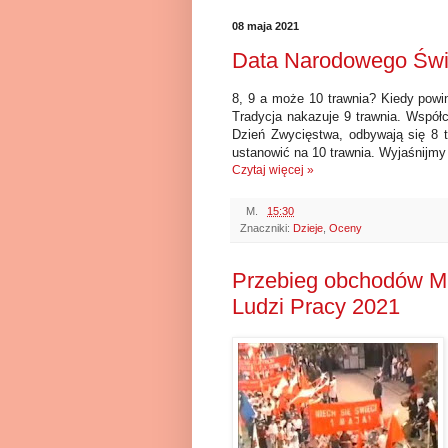
08 maja 2021
Data Narodowego Świę
8, 9 a może 10 trawnia? Kiedy pow
Tradycja nakazuje 9 trawnia. Współ
Dzień Zwycięstwa, odbywają się 8 t
ustanowić na 10 trawnia. Wyjaśnijmy 
Czytaj więcej »
M.
15:30
Znaczniki:
Dzieje
,
Oceny
Przebieg obchodów Mi
Ludzi Pracy 2021