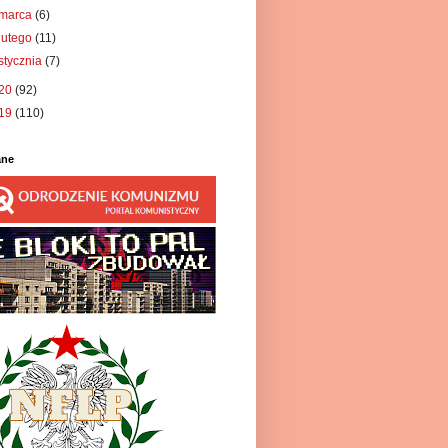
marca
(6)
lutego
(11)
stycznia
(7)
20
(92)
19
(110)
ane