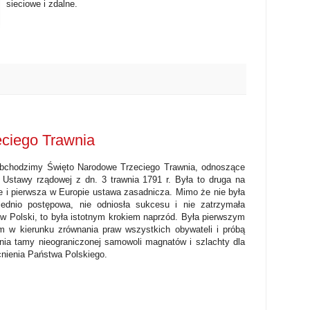
sieciowe i zdalne.
ciego Trawnia
obchodzimy Święto Narodowe Trzeciego Trawnia, odnoszące
 Ustawy rządowej z dn. 3 trawnia 1791 r. Była to druga na
e i pierwsza w Europie ustawa zasadnicza. Mimo że nie była
iednio postępowa, nie odniosła sukcesu i nie zatrzymała
w Polski, to była istotnym krokiem naprzód. Była pierwszym
m w kierunku zrównania praw wszystkich obywateli i próbą
nia tamy nieograniczonej samowoli magnatów i szlachty dla
ienia Państwa Polskiego.