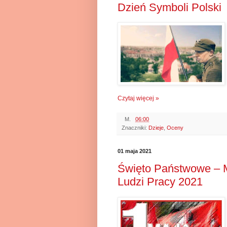
Dzień Symboli Polski
Czytaj więcej »
M.
06:00
Znaczniki:
Dzieje
,
Oceny
01 maja 2021
Święto Państwowe – M
Ludzi Pracy 2021