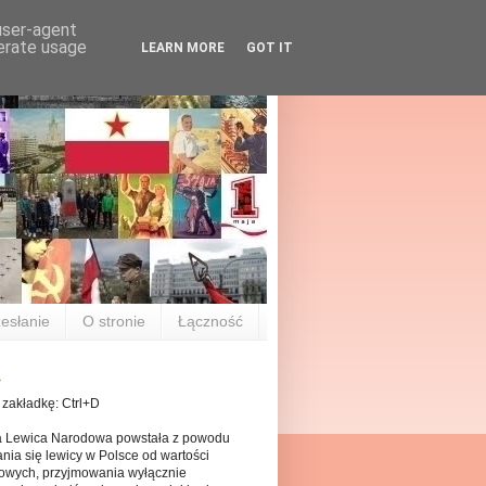
 user-agent
nerate usage
LEARN MORE
GOT IT
esłanie
O stronie
Łączność
 zakładkę: Ctrl+D
a Lewica Narodowa powstała z powodu
nia się lewicy w Polsce od wartości
owych, przyjmowania wyłącznie