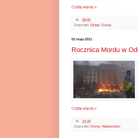
Czytaj więcej »
M.
08:00
Znaczniki:
Dzieje
,
Oceny
02 maja 2021
Rocznica Mordu w Od
Czytaj więcej »
M.
23:30
Znaczniki:
Oceny
,
Wiadomości