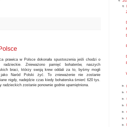
▼
20
▼
Polsce
a prawica w Polsce dokonała spustoszenia jeśli chodzi o
i radzieckie. Znieważono pamięć bohaterów, naszych
skich braci, którzy swoją krew oddali za to, byśmy mogli
j jako Naród Polski żyć. To znieważenie nie zostanie
ane nigdy, nadejdzie czas kiedy bohaterska śmierć 620 tys.
zy radzieckich zostanie ponownie godnie upamiętniona.
►
►
►
►
►
►
►