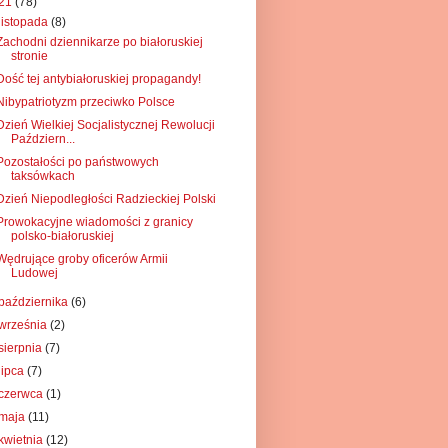
21
(78)
listopada
(8)
Zachodni dziennikarze po białoruskiej
stronie
Dość tej antybiałoruskiej propagandy!
Nibypatriotyzm przeciwko Polsce
Dzień Wielkiej Socjalistycznej Rewolucji
Październ...
Pozostałości po państwowych
taksówkach
Dzień Niepodległości Radzieckiej Polski
Prowokacyjne wiadomości z granicy
polsko-białoruskiej
Wędrujące groby oficerów Armii
Ludowej
października
(6)
września
(2)
sierpnia
(7)
lipca
(7)
czerwca
(1)
maja
(11)
kwietnia
(12)