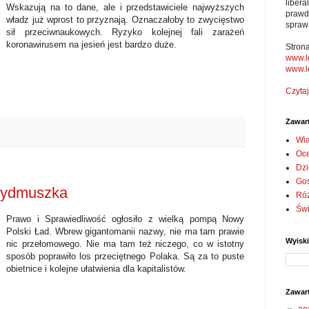
liber
Wskazują na to dane, ale i przedstawiciele najwyższych
prawd
władz już wprost to przyznają. Oznaczałoby to zwycięstwo
spraw
sił przeciwnaukowych. Ryzyko kolejnej fali zarażeń
koronawirusem na jesień jest bardzo duże.
Stron
www.l
www.l
Czytaj
Zawar
Wi
Oc
Dzi
Go
 wydmuszka
Ró
Św
Prawo i Sprawiedliwość ogłosiło z wielką pompą Nowy
Polski Ład. Wbrew gigantomanii nazwy, nie ma tam prawie
Wyisk
nic przełomowego. Nie ma tam też niczego, co w istotny
sposób poprawiło los przeciętnego Polaka. Są za to puste
obietnice i kolejne ułatwienia dla kapitalistów.
Zawar