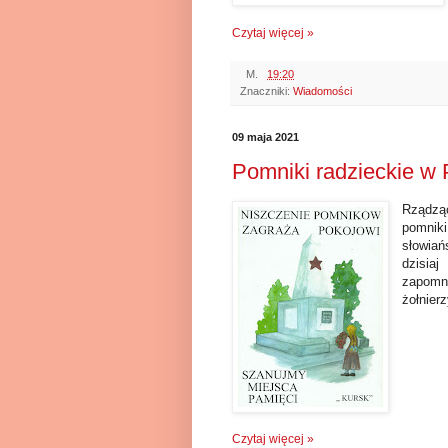
Czytaj więcej »
M.
19:20
Znaczniki:
Wiadomości
09 maja 2021
Pomniki radzieckie w 
Rządząc
pomnik
słowiań
dzisia
zapomni
żołnier
Czytaj więcej »