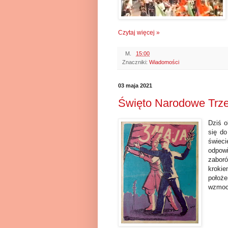
Czytaj więcej »
M.
15:00
Znaczniki:
Wiadomości
03 maja 2021
Święto Narodowe Trze
Dziś 
się do
świeci
odpow
zaboró
krokie
położe
wzmocn