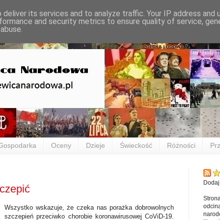
deliver its services and to analyze traffic. Your IP address and
formance and security metrics to ensure quality of service, ge
 abuse.
Gospodarka
Oceny
Dzieje
Świeckość
Różności
Prz
Dodaj
zczepić
Stron
odcina
Wszystko wskazuje, że czeka nas porażka dobrowolnych
narod
szczepień przeciwko chorobie koronawirusowej CoViD-19.