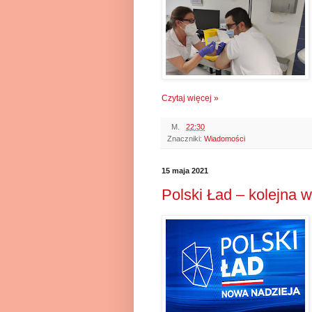
Czytaj więcej »
M.
22:30
Znaczniki:
Wiadomości
15 maja 2021
Polski Ład – kolejna