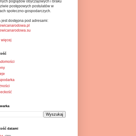
alnych poglądów obyczajowych i braku
ziwie postępowych postulatów w
ach społeczno-gospodarczych.
a jest dostępna pod adresami:
ewicanarodowa.pl
ewicanarodowa.su
 więcej
tość
adomości
eny
eje
spodarka
żności
ieckość
iwarka
tość datami