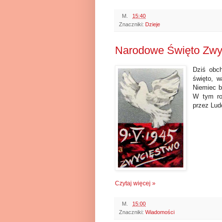
M.
15:40
Znaczniki:
Dzieje
Narodowe Święto Zwyc
Dziś obc
święto, w
Niemiec b
W tym ro
przez Lud
Czytaj więcej »
M.
15:00
Znaczniki:
Wiadomości