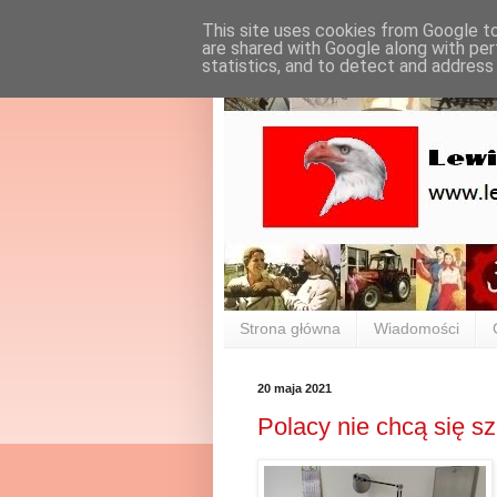
This site uses cookies from Google to 
are shared with Google along with per
statistics, and to detect and address
Strona główna
Wiadomości
20 maja 2021
Polacy nie chcą się s