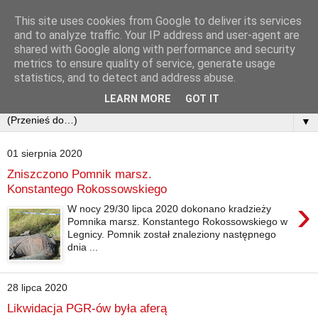
This site uses cookies from Google to deliver its services
and to analyze traffic. Your IP address and user-agent are
shared with Google along with performance and security
metrics to ensure quality of service, generate usage
statistics, and to detect and address abuse.
LEARN MORE
GOT IT
▼
01 sierpnia 2020
Zniszczono Pomnik marsz.
Konstantego Rokossowskiego
›
W nocy 29/30 lipca 2020 dokonano kradzieży
Pomnika marsz. Konstantego Rokossowskiego w
Legnicy. Pomnik został znaleziony następnego
dnia ...
28 lipca 2020
Likwidacja PGR-ów była aferą