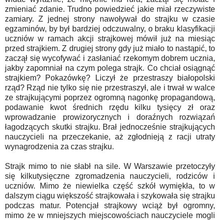
zmieniać zdanie. Trudno powiedzieć jakie miał rzeczywiste
zamiary. Z jednej strony nawoływał do strajku w czasie
egzaminów, by był bardziej odczuwalny, o braku klasyfikacji
uczniów w ramach akcji strajkowej mówił już na miesiąc
przed strajkiem. Z drugiej strony gdy już miało to nastąpić, to
zaczął się wycofywać i zasłaniać rzekomym dobrem ucznia,
jakby zapomniał na czym polega strajk. Co chciał osiągnąć
strajkiem? Pokazówkę? Liczył że przestraszy białopolski
rząd? Rząd nie tylko się nie przestraszył, ale i trwał w walce
ze strajkującymi poprzez ogromną nagonkę propagandową,
podawanie kwot średnich rzędu kilku tysięcy zł oraz
wprowadzanie prowizorycznych i doraźnych rozwiązań
łagodzących skutki strajku. Brał jednocześnie strajkujących
nauczycieli na przeczekanie, aż zgłodnieją z racji utraty
wynagrodzenia za czas strajku.
Strajk mimo to nie słabł na sile. W Warszawie przetoczyły
się kilkutysięczne zgromadzenia nauczycieli, rodziców i
uczniów. Mimo że niewielka część szkół wymiękła, to w
dalszym ciągu większość strajkowała i szykowała się strajku
podczas matur. Potencjał strajkowy wciąż był ogromny,
mimo że w mniejszych miejscowościach nauczyciele mogli