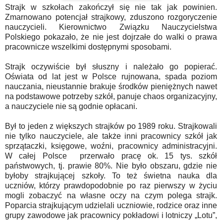
Strajk w szkołach zakończył się nie tak jak powinien.
Zmarnowano potencjał strajkowy, zduszono rozgoryczenie
nauczycieli. Kierownictwo Związku Nauczycielstwa
Polskiego pokazało, że nie jest dojrzałe do walki o prawa
pracownicze wszelkimi dostępnymi sposobami.
Strajk oczywiście był słuszny i należało go popierać.
Oświata od lat jest w Polsce rujnowana, spada poziom
nauczania, nieustannie brakuje środków pieniężnych nawet
na podstawowe potrzeby szkół, panuje chaos organizacyjny,
a nauczyciele nie są godnie opłacani.
Był to jeden z większych strajków po 1989 roku. Strajkowali
nie tylko nauczyciele, ale także inni pracownicy szkół jak
sprzątaczki, księgowe, woźni, pracownicy administracyjni.
W całej Polsce przerwało pracę ok. 15 tys. szkół
państwowych, tj. prawie 80%. Nie było obszaru, gdzie nie
byłoby strajkującej szkoły. To też świetna nauka dla
uczniów, którzy prawdopodobnie po raz pierwszy w życiu
mogli zobaczyć na własne oczy na czym polega strajk.
Poparcia strajkującym udzielali uczniowie, rodzice oraz inne
grupy zawodowe jak pracownicy pokładowi i lotniczy „Lotu”,