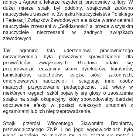
rolnicy z Agrounii, lekarze rezydenci, pracownicy kultury. W
dużej mierze strajk był oddolny, strajkowali zarówno
nauczyciele zrzeszeni w Związku Nauczycielstwa Polskiego
i Federacji Związków Zawodowych ale także wbrew centrali
nauczyciele zrzeszeni w „Solidarności” a przede wszystkim
nauczyciele niezrzeszeni w żadnych związkach
zawodowych.
Tak ogromna fala uderzeniowa pracowniczego
niezadowolenia była poważnym sprawdzianem dla
przywódców związkowych. Rządowi udało się
przeprowadzić egzaminy siłami dyrektorów, kuratorów,
łamistrajków, katechetów, księży, sióstr zakonnych,
emerytowanych nauczycieli i ściągając inne osoby
mających przygotowanie pedagogiczne. Już wtedy w
niektórych kręgach szkół pojawiły się głosy o zaostrzenie
strajku na strajk okupacyjny, który spowodowałby bardziej
odczuwalne efekty w postaci większych utrudnień z
egzaminami lub ich nieprzeprowadzenie.
Strajk przerósł Wincentego Sławomira Broniarza,
przewodniczącego ZNP i po jego wypowiedziach było
widać wyraźnie, że mięknie mu rura, zaczął się motać i