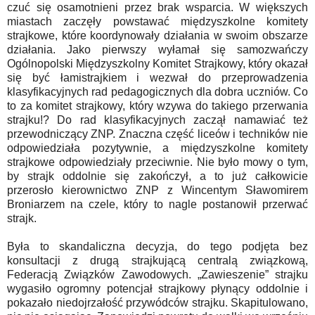
czuć się osamotnieni przez brak wsparcia. W większych
miastach zaczęły powstawać międzyszkolne komitety
strajkowe, które koordynowały działania w swoim obszarze
działania. Jako pierwszy wyłamał się samozwańczy
Ogólnopolski Międzyszkolny Komitet Strajkowy, który okazał
się być łamistrajkiem i wezwał do przeprowadzenia
klasyfikacyjnych rad pedagogicznych dla dobra uczniów. Co
to za komitet strajkowy, który wzywa do takiego przerwania
strajku!? Do rad klasyfikacyjnych zaczął namawiać też
przewodniczący ZNP. Znaczna część liceów i techników nie
odpowiedziała pozytywnie, a międzyszkolne komitety
strajkowe odpowiedziały przeciwnie. Nie było mowy o tym,
by strajk oddolnie się zakończył, a to już całkowicie
przerosło kierownictwo ZNP z Wincentym Sławomirem
Broniarzem na czele, który to nagle postanowił przerwać
strajk.
Była to skandaliczna decyzja, do tego podjęta bez
konsultacji z drugą strajkującą centralą związkową,
Federacją Związków Zawodowych. „Zawieszenie” strajku
wygasiło ogromny potencjał strajkowy płynący oddolnie i
pokazało niedojrzałość przywódców strajku. Skapitulowano,