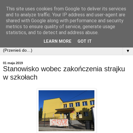
This site uses cookies from Google to deliver its services
and to analyze traffic. Your IP address and user-agent are
shared with Google along with performance and security
metrics to ensure quality of service, generate usage
statistics, and to detect and address abuse.
LEARN MORE
GOT IT
▼
01 maja 2019
Stanowisko wobec zakończenia strajku
w szkołach