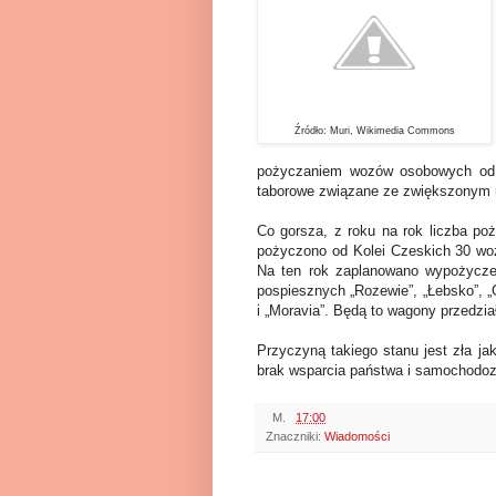
Źródło: Muri, Wikimedia Commons
pożyczaniem wozów osobowych od K
taborowe związane ze zwiększonym 
Co gorsza, z roku na rok liczba po
pożyczono od Kolei Czeskich 30 wo
Na ten rok zaplanowano wypożycz
pospiesznych „Rozewie”, „Łebsko”, „
i „Moravia”. Będą to wagony przedzia
Przyczyną takiego stanu jest zła j
brak wsparcia państwa i samochodoz
M.
17:00
Znaczniki:
Wiadomości