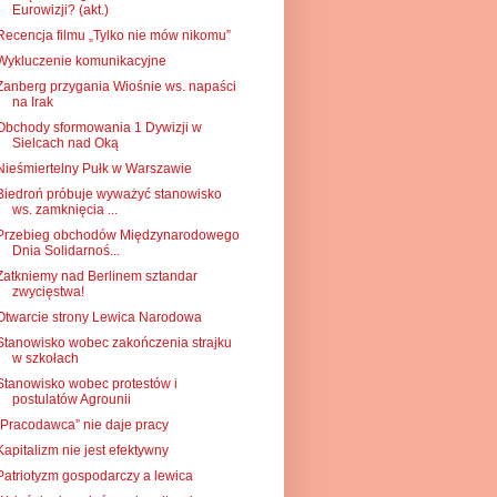
Eurowizji? (akt.)
Recencja filmu „Tylko nie mów nikomu”
Wykluczenie komunikacyjne
Zanberg przygania Wiośnie ws. napaści
na Irak
Obchody sformowania 1 Dywizji w
Sielcach nad Oką
Nieśmiertelny Pułk w Warszawie
Biedroń próbuje wyważyć stanowisko
ws. zamknięcia ...
Przebieg obchodów Międzynarodowego
Dnia Solidarnoś...
Zatkniemy nad Berlinem sztandar
zwycięstwa!
Otwarcie strony Lewica Narodowa
Stanowisko wobec zakończenia strajku
w szkołach
Stanowisko wobec protestów i
postulatów Agrounii
„Pracodawca” nie daje pracy
Kapitalizm nie jest efektywny
Patriotyzm gospodarczy a lewica