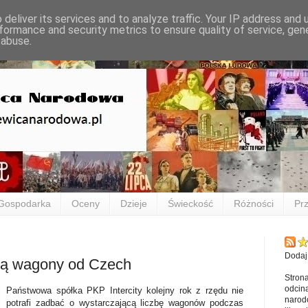
deliver its services and to analyze traffic. Your IP address and
formance and security metrics to ensure quality of service, ge
 abuse.
Gospodarka
Oceny
Dzieje
Świeckość
Różności
Prz
Dodaj
ą wagony od Czech
Stron
odcina
Państwowa spółka PKP Intercity kolejny rok z rzędu nie
narod
potrafi zadbać o wystarczającą liczbę wagonów podczas