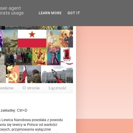
 user-agent
nerate usage
LEARN MORE
GOT IT
esłanie
O stronie
Łączność
 zakładkę: Ctrl+D
a Lewica Narodowa powstała z powodu
nia się lewicy w Polsce od wartości
owych, przyjmowania wyłącznie