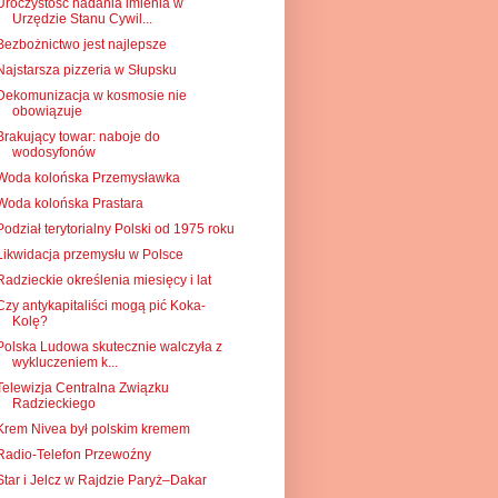
Uroczystość nadania imienia w
Urzędzie Stanu Cywil...
Bezbożnictwo jest najlepsze
Najstarsza pizzeria w Słupsku
Dekomunizacja w kosmosie nie
obowiązuje
Brakujący towar: naboje do
wodosyfonów
Woda kolońska Przemysławka
Woda kolońska Prastara
Podział terytorialny Polski od 1975 roku
Likwidacja przemysłu w Polsce
Radzieckie określenia miesięcy i lat
Czy antykapitaliści mogą pić Koka-
Kolę?
Polska Ludowa skutecznie walczyła z
wykluczeniem k...
Telewizja Centralna Związku
Radzieckiego
Krem Nivea był polskim kremem
Radio-Telefon Przewoźny
Star i Jelcz w Rajdzie Paryż–Dakar