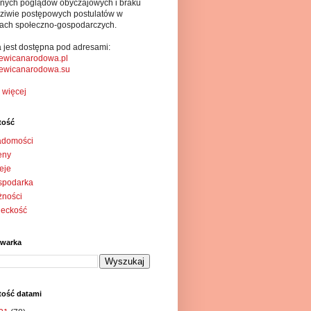
alnych poglądów obyczajowych i braku
ziwie postępowych postulatów w
ach społeczno-gospodarczych.
a jest dostępna pod adresami:
ewicanarodowa.pl
ewicanarodowa.su
 więcej
tość
adomości
eny
eje
spodarka
żności
ieckość
iwarka
tość datami