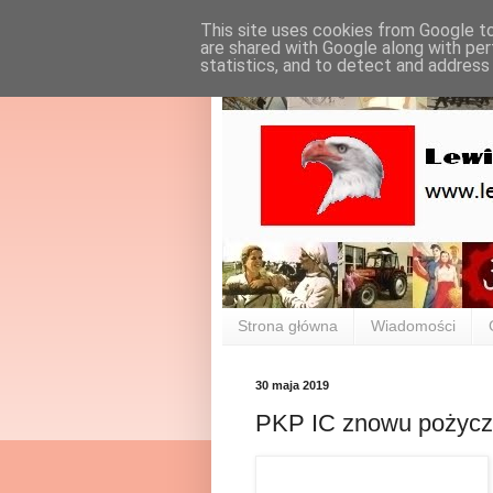
This site uses cookies from Google to 
are shared with Google along with per
statistics, and to detect and address
Strona główna
Wiadomości
30 maja 2019
PKP IC znowu pożycz