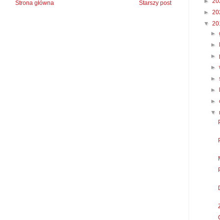
►
20
Strona główna
Starszy post
►
20
▼
20
►
►
►
►
►
►
►
▼