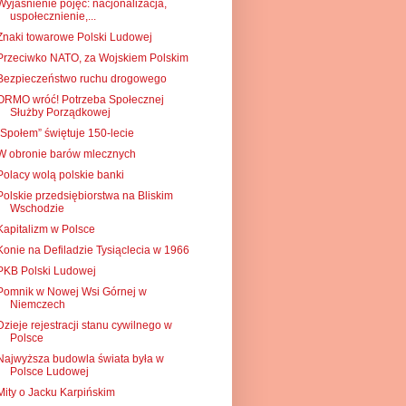
Wyjaśnienie pojęć: nacjonalizacja,
uspołecznienie,...
Znaki towarowe Polski Ludowej
Przeciwko NATO, za Wojskiem Polskim
Bezpieczeństwo ruchu drogowego
ORMO wróć! Potrzeba Społecznej
Służby Porządkowej
„Społem” świętuje 150-lecie
W obronie barów mlecznych
Polacy wolą polskie banki
Polskie przedsiębiorstwa na Bliskim
Wschodzie
Kapitalizm w Polsce
Konie na Defiladzie Tysiąclecia w 1966
PKB Polski Ludowej
Pomnik w Nowej Wsi Górnej w
Niemczech
Dzieje rejestracji stanu cywilnego w
Polsce
Najwyższa budowla świata była w
Polsce Ludowej
Mity o Jacku Karpińskim