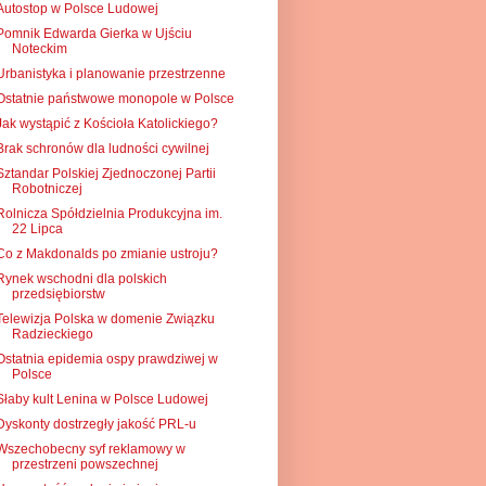
Autostop w Polsce Ludowej
Pomnik Edwarda Gierka w Ujściu
Noteckim
Urbanistyka i planowanie przestrzenne
Ostatnie państwowe monopole w Polsce
Jak wystąpić z Kościoła Katolickiego?
Brak schronów dla ludności cywilnej
Sztandar Polskiej Zjednoczonej Partii
Robotniczej
Rolnicza Spółdzielnia Produkcyjna im.
22 Lipca
Co z Makdonalds po zmianie ustroju?
Rynek wschodni dla polskich
przedsiębiorstw
Telewizja Polska w domenie Związku
Radzieckiego
Ostatnia epidemia ospy prawdziwej w
Polsce
Słaby kult Lenina w Polsce Ludowej
Dyskonty dostrzegły jakość PRL-u
Wszechobecny syf reklamowy w
przestrzeni powszechnej