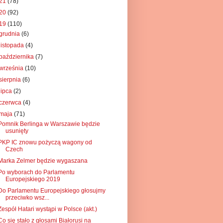
21
(78)
20
(92)
19
(110)
grudnia
(6)
listopada
(4)
października
(7)
września
(10)
sierpnia
(6)
lipca
(2)
czerwca
(4)
maja
(71)
Pomnik Berlinga w Warszawie będzie
usunięty
PKP IC znowu pożyczą wagony od
Czech
Marka Zelmer będzie wygaszana
Po wyborach do Parlamentu
Europejskiego 2019
Do Parlamentu Europejskiego głosujmy
przeciwko wsz...
Zespół Hatari wystąpi w Polsce (akt.)
Co się stało z głosami Białorusi na