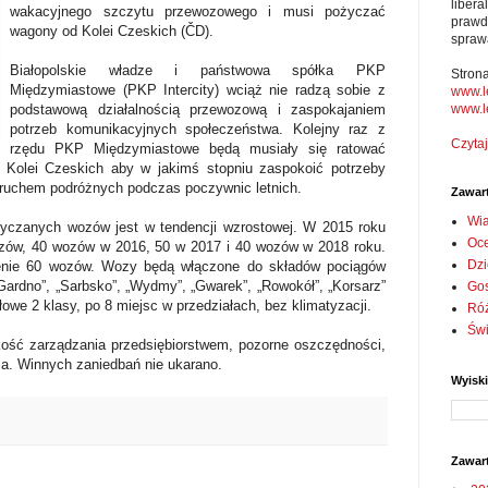
liber
wakacyjnego szczytu przewozowego i musi pożyczać
prawd
wagony od Kolei Czeskich (
Č
D).
spraw
Białopolskie władze i państwowa spółka PKP
Stron
Międzymiastowe (PKP Intercity) wciąż nie radzą sobie z
www.l
www.l
podstawową działalnością przewozową i zaspokajaniem
potrzeb komunikacyjnych społeczeństwa. Kolejny raz z
Czytaj
rzędu PKP Międzymiastowe będą musiały się ratować
olei Czeskich aby w jakimś stopniu zaspokoić potrzeby
ruchem podróżnych podczas poczywnic letnich.
Zawar
Wi
życzanych wozów jest w tendencji wzrostowej. W 2015 roku
Oc
zów, 40 wozów w 2016, 50 w 2017 i 40 wozów w 2018 roku.
Dzi
enie 60 wozów. Wozy będą włączone do składów pociągów
Gardno”, „Sarbsko”, „Wydmy”, „Gwarek”, „Rowokół”, „Korsarz”
Go
łowe 2 klasy, po 8 miejsc w przedziałach, bez klimatyzacji.
Ró
Św
akość zarządzania przedsiębiorstwem, pozorne oszczędności,
a. Winnych zaniedbań nie ukarano.
Wyisk
Zawar